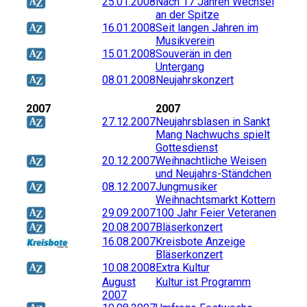
25.01.2008
Nach 17 Jahren Wechsel
an der Spitze
16.01.2008
Seit langen Jahren im
Musikverein
15.01.2008
Souverän in den
Untergang
08.01.2008
Neujahrskonzert
2007
2007
27.12.2007
Neujahrsblasen in Sankt
Mang Nachwuchs spielt
Gottesdienst
20.12.2007
Weihnachtliche Weisen
und Neujahrs-Ständchen
08.12.2007
Jungmusiker
Weihnachtsmarkt Kottern
29.09.2007
100 Jahr Feier Veteranen
20.08.2007
Bläserkonzert
16.08.2007
Kreisbote Anzeige
Bläserkonzert
10.08.2008
Extra Kultur
August
Kultur ist Programm
2007