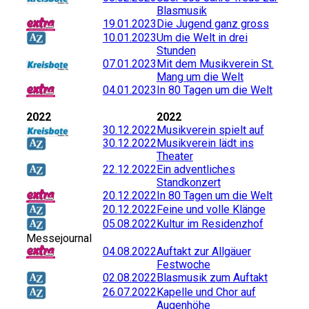
Blasmusik
19.01.2023
Die Jugend ganz gross
10.01.2023
Um die Welt in drei
Stunden
07.01.2023
Mit dem Musikverein St.
Mang um die Welt
04.01.2023
In 80 Tagen um die Welt
2022
2022
30.12.2022
Musikverein spielt auf
30.12.2022
Musikverein lädt ins
Theater
22.12.2022
Ein adventliches
Standkonzert
20.12.2022
In 80 Tagen um die Welt
20.12.2022
Feine und volle Klänge
05.08.2022
Kultur im Residenzhof
Messejournal
04.08.2022
Auftakt zur Allgäuer
Festwoche
02.08.2022
Blasmusik zum Auftakt
26.07.2022
Kapelle und Chor auf
Augenhöhe