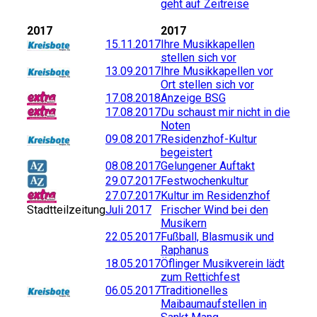
geht auf Zeitreise
2017
2017
15.11.2017
Ihre Musikkapellen
stellen sich vor
13.09.2017
Ihre Musikkapellen vor
Ort stellen sich vor
17.08.2018
Anzeige BSG
17.08.2017
Du schaust mir nicht in die
Noten
09.08.2017
Residenzhof-Kultur
begeistert
08.08.2017
Gelungener Auftakt
29.07.2017
Festwochenkultur
27.07.2017
Kultur im Residenzhof
Stadtteilzeitung
Juli 2017
Frischer Wind bei den
Musikern
22.05.2017
Fußball, Blasmusik und
Raphanus
18.05.2017
Öflinger Musikverein lädt
zum Rettichfest
06.05.2017
Traditionelles
Maibaumaufstellen in