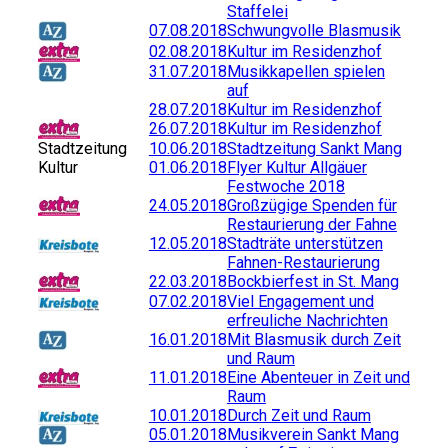
Staffelei
07.08.2018
Schwungvolle Blasmusik
02.08.2018
Kultur im Residenzhof
31.07.2018
Musikkapellen spielen
auf
28.07.2018
Kultur im Residenzhof
26.07.2018
Kultur im Residenzhof
Stadtzeitung
10.06.2018
Stadtzeitung Sankt Mang
Kultur
01.06.2018
Flyer Kultur Allgäuer
Festwoche 2018
24.05.2018
Großzügige Spenden für
Restaurierung der Fahne
12.05.2018
Stadträte unterstützen
Fahnen-Restaurierung
22.03.2018
Bockbierfest in St. Mang
07.02.2018
Viel Engagement und
erfreuliche Nachrichten
16.01.2018
Mit Blasmusik durch Zeit
und Raum
11.01.2018
Eine Abenteuer in Zeit und
Raum
10.01.2018
Durch Zeit und Raum
05.01.2018
Musikverein Sankt Mang