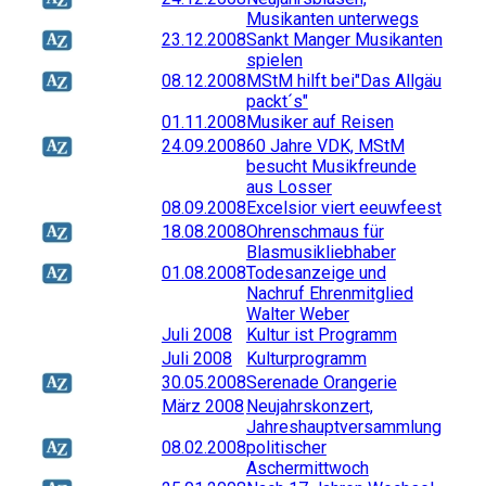
Musikanten unterwegs
23.12.2008
Sankt Manger Musikanten
spielen
08.12.2008
MStM hilft bei"Das Allgäu
packt´s"
01.11.2008
Musiker auf Reisen
24.09.2008
60 Jahre VDK, MStM
besucht Musikfreunde
aus Losser
08.09.2008
Excelsior viert eeuwfeest
18.08.2008
Ohrenschmaus für
Blasmusikliebhaber
01.08.2008
Todesanzeige und
Nachruf Ehrenmitglied
Walter Weber
Juli 2008
Kultur ist Programm
Juli 2008
Kulturprogramm
30.05.2008
Serenade Orangerie
März 2008
Neujahrskonzert,
Jahreshauptversammlung
08.02.2008
politischer
Aschermittwoch