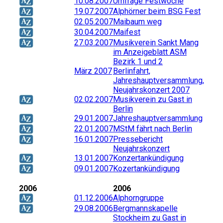
10.08.2007
Umfrage Festwoche
19.07.2007
Alphörner beim BSG Fest
02.05.2007
Maibaum weg
30.04.2007
Maifest
27.03.2007
Musikverein Sankt Mang
im Anzeigeblatt ASM
Bezirk 1 und 2
März 2007
Berlinfahrt,
Jahreshauptversammlung,
Neujahrskonzert 2007
02.02.2007
Musikverein zu Gast in
Berlin
29.01.2007
Jahreshauptversammlung
22.01.2007
MStM fährt nach Berlin
16.01.2007
Pressebericht
Neujahrskonzert
13.01.2007
Konzertankündigung
09.01.2007
Kozertankündigung
2006
2006
01.12.2006
Alphorngruppe
29.08.2006
Bergmannskapelle
Stockheim zu Gast in