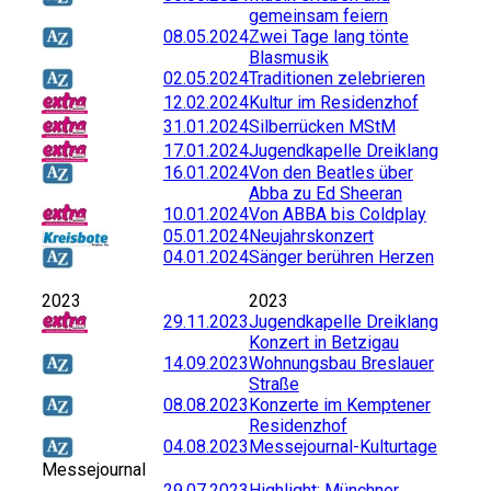
gemeinsam feiern
08.05.2024
Zwei Tage lang tönte
Blasmusik
02.05.2024
Traditionen zelebrieren
12.02.2024
Kultur im Residenzhof
31.01.2024
Silberrücken MStM
17.01.2024
Jugendkapelle Dreiklang
16.01.2024
Von den Beatles über
Abba zu Ed Sheeran
10.01.2024
Von ABBA bis Coldplay
05.01.2024
Neujahrskonzert
04.01.2024
Sänger berühren Herzen
2023
2023
29.11.2023
Jugendkapelle Dreiklang
Konzert in Betzigau
14.09.2023
Wohnungsbau Breslauer
Straße
08.08.2023
Konzerte im Kemptener
Residenzhof
04.08.2023
Messejournal-Kulturtage
Messejournal
29.07.2023
Highlight: Münchner