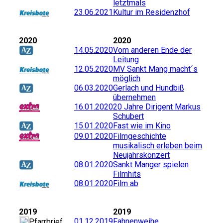
letztmals
23.06.2021
Kultur im Residenzhof
2020
2020
14.05.2020
Vom anderen Ende der
Leitung
12.05.2020
MV Sankt Mang macht´s
möglich
06.03.2020
Gerlach und Hundbiß
übernehmen
16.01.2020
20 Jahre Dirigent Markus
Schubert
15.01.2020
Fast wie im Kino
09.01.2020
Filmgeschichte
musikalisch erleben beim
Neujahrskonzert
08.01.2020
Sankt Manger spielen
Filmhits
08.01.2020
Film ab
2019
2019
01.12.2019
Fahnenweihe
Pfarrbrief