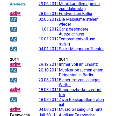
29.06.2012
Musikkapellen spielen
zum Jahrestag
28.06.2012
Festwochen Kultur
02.05.2012
Die Maibäume stehen
wieder
11.01.2012
Ganz besondere
Auszeichnung
10.01.2012
Tempramentvoll und
rockig
04.01.2012
Sankt Manger im Theater
2011
2011
29.12.2011
Immer voll im Einsatz
20.10.2011
Musiker besuchen ehem.
Dirigenten in Berlin
23.08.2011
Bläser trotzen launigen
Wetter
18.08.2011
Residenzhofkonzert ist
frei
18.08.2011
Zwei Blaskapellen treten
auf
04.08.2011
Musik, Gesang und Tanz
Festwoche
Juli 2011
Allgäuer Festwoche