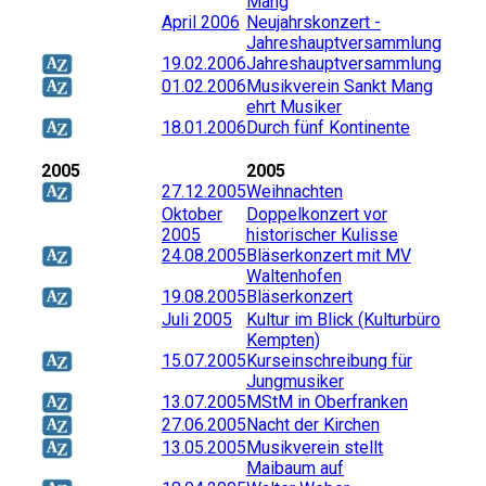
Mang
April 2006
Neujahrskonzert -
Jahreshauptversammlung
19.02.2006
Jahreshauptversammlung
01.02.2006
Musikverein Sankt Mang
ehrt Musiker
18.01.2006
Durch fünf Kontinente
2005
2005
27.12.2005
Weihnachten
Oktober
Doppelkonzert vor
2005
historischer Kulisse
24.08.2005
Bläserkonzert mit MV
Waltenhofen
19.08.2005
Bläserkonzert
Juli 2005
Kultur im Blick (Kulturbüro
Kempten)
15.07.2005
Kurseinschreibung für
Jungmusiker
13.07.2005
MStM in Oberfranken
27.06.2005
Nacht der Kirchen
13.05.2005
Musikverein stellt
Maibaum auf