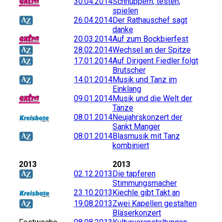
30.04.2014
Schnuppern, testen,
spielen
26.04.2014
Der Rathauschef sagt
danke
20.03.2014
Auf zum Bockbierfest
28.02.2014
Wechsel an der Spitze
17.01.2014
Auf Dirigent Fiedler folgt
Brutscher
14.01.2014
Musik und Tanz im
Einklang
09.01.2014
Musik und die Welt der
Tänze
08.01.2014
Neujahrskonzert der
Sankt Manger
08.01.2014
Blasmusik mit Tanz
kombiniert
2013
2013
02.12.2013
Die tapferen
Stimmungsmacher
23.10.2013
Kiechle gibt Takt an
19.08.2013
Zwei Kapellen gestalten
Bläserkonzert