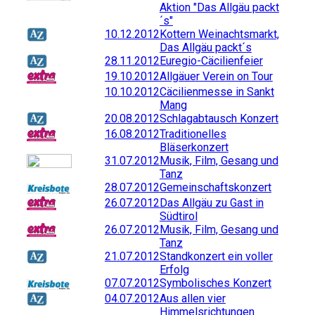
Aktion "Das Allgäu packt
´s"
10.12.2012
Kottern Weinachtsmarkt,
Das Allgäu packt´s
28.11.2012
Euregio-Cäcilienfeier
19.10.2012
Allgäuer Verein on Tour
10.10.2012
Cäcilienmesse in Sankt
Mang
20.08.2012
Schlagabtausch Konzert
16.08.2012
Traditionelles
Bläserkonzert
31.07.2012
Musik, Film, Gesang und
Tanz
28.07.2012
Gemeinschaftskonzert
26.07.2012
Das Allgäu zu Gast in
Südtirol
26.07.2012
Musik, Film, Gesang und
Tanz
21.07.2012
Standkonzert ein voller
Erfolg
07.07.2012
Symbolisches Konzert
04.07.2012
Aus allen vier
Himmelsrichtungen