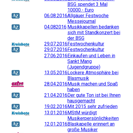
BSG spendet 3 Mal
10000.- Euro
06.08.2016
Allgäuer Festwoche
Messejournal
04.082016
Musikkapellen bedanken
sich mit Standkonzert bei
der BSG
29.07.2016
Festwochenkultur
29.07.2016
Festwochenkultur
27.06.2016
Einkaufen und Leben in
Sankt Mang
(Jugendgruppe)
13.05.2016
Lockere Atmosphäre bei
Blasmusik
28.04.2016
Musik machen und Spaß
haben
21.04.2016
Der gute Ton ist bei Ihnen
hausgemacht
19.02.2016
Mit 2015 sehr zufrieden
13.01.2016
MStM würdigt
Musikerpersönlichkeiten
12.01.2016
Blaskapelle erinnert an
große Musiker