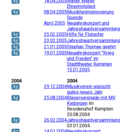
18.04.2005
Walter Weber
Ehrenmitglied
08.04.2005
Musikheimrenovierung
Spende
April 2005
Neujahrskonzert und
Jahreshauptversammlung
25.02.2005
Hilfe für Flutopfer
23.02.2005
Jahreshauptversammlung
21.01.2005
Stephan Thomae geehrt
19.01.2005
Neujahrskonzert "Krieg
und Frieden" im
Stadttheater Kempten
15.01.2005
2004
2004
29.12.2004
Musikverein wünscht
gutes neues Jahr
25.08.2004
Bläserserenade mit MV
Kiebingen
im
Residenzhof Kempten
20.08.2004
26.02.2004
Jahreshauptversammlung
03.01.2004
14.01.2004
Neujahrskonzert