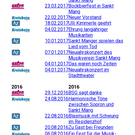
Sankt Mang
23.03.2017
Bockbierfest in Sankt
Mang
22.02.2017
Neuer Vorstand
18.02.2017
Ulli Kimmerle geehrt
04.02.2017
Ehrung langjähriger
Musikanten
10.01.2017
Sankt Manger spielen das
Lied vom Tod
07.01.2017
Neujahrskonzert des
Musikverein Sankt Mang
04.01.2017
Das waren noch Zeiten
04.01.2017
Neujahrskonzert im
Stadttheater
2016
2016
29.12.2016
BSG sagt danke
24.08.2016
Harmonische Töne
zwischen Sopron und
Sankt Mang
22.08.2016
Blasmusik mit Schwung
im Residenzhof
20.08.2016
Zu Gast bei Freunden
06.08.2016
Ein Fest für die Musik-