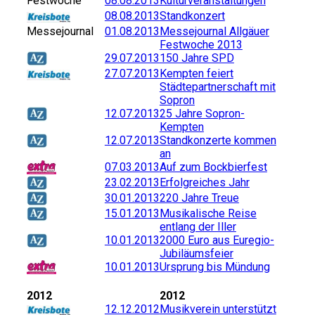
Festwoche
08.08.2013
Kulturveranstaltungen
08.08.2013
Standkonzert
Messejournal
01.08.2013
Messejournal Allgäuer
Festwoche 2013
29.07.2013
150 Jahre SPD
27.07.2013
Kempten feiert
Städtepartnerschaft mit
Sopron
12.07.2013
25 Jahre Sopron-
Kempten
12.07.2013
Standkonzerte kommen
an
07.03.2013
Auf zum Bockbierfest
23.02.2013
Erfolgreiches Jahr
30.01.2013
220 Jahre Treue
15.01.2013
Musikalische Reise
entlang der Iller
10.01.2013
2000 Euro aus Euregio-
Jubiläumsfeier
10.01.2013
Ursprung bis Mündung
2012
2012
12.12.2012
Musikverein unterstützt