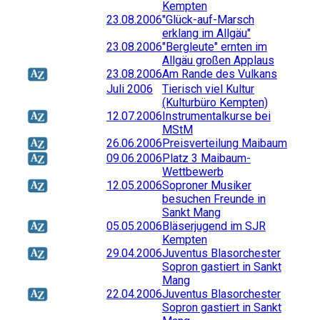
Kempten
23.08.2006
"Glück-auf-Marsch
erklang im Allgäu"
23.08.2006
"Bergleute" ernten im
Allgäu großen Applaus
23.08.2006
Am Rande des Vulkans
Juli 2006
Tierisch viel Kultur
(Kulturbüro Kempten)
12.07.2006
Instrumentalkurse bei
MStM
26.06.2006
Preisverteilung Maibaum
09.06.2006
Platz 3 Maibaum-
Wettbewerb
12.05.2006
Soproner Musiker
besuchen Freunde in
Sankt Mang
05.05.2006
Bläserjugend im SJR
Kempten
29.04.2006
Juventus Blasorchester
Sopron gastiert in Sankt
Mang
22.04.2006
Juventus Blasorchester
Sopron gastiert in Sankt