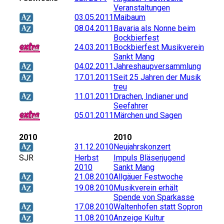
Veranstaltungen
03.05.2011
Maibaum
08.04.2011
Bavaria als Nonne beim
Bockbierfest
24.03.2011
Bockbierfest Musikverein
Sankt Mang
04.02.2011
Jahreshaupversammlung
17.01.2011
Seit 25 Jahren der Musik
treu
11.01.2011
Drachen, Indianer und
Seefahrer
05.01.2011
Märchen und Sagen
2010
2010
31.12.2010
Neujahrskonzert
SJR
Herbst
Impuls Bläserjugend
2010
Sankt Mang
21.08.2010
Allgäuer Festwoche
19.08.2010
Musikverein erhält
Spende von Sparkasse
17.08.2010
Waltenhofen statt Sopron
11.08.2010
Anzeige Kultur