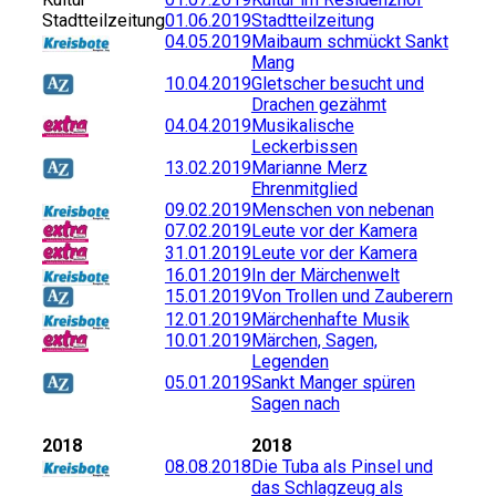
Stadtteilzeitung
01.06.2019
Stadtteilzeitung
04.05.2019
Maibaum schmückt Sankt
Mang
10.04.2019
Gletscher besucht und
Drachen gezähmt
04.04.2019
Musikalische
Leckerbissen
13.02.2019
Marianne Merz
Ehrenmitglied
09.02.2019
Menschen von nebenan
07.02.2019
Leute vor der Kamera
31.01.2019
Leute vor der Kamera
16.01.2019
In der Märchenwelt
15.01.2019
Von Trollen und Zauberern
12.01.2019
Märchenhafte Musik
10.01.2019
Märchen, Sagen,
Legenden
05.01.2019
Sankt Manger spüren
Sagen nach
2018
2018
08.08.2018
Die Tuba als Pinsel und
das Schlagzeug als