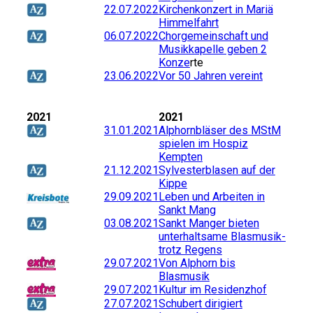
22.07.2022
Kirchenkonzert in Mariä
Himmelfahrt
06.07.2022
Chorgemeinschaft und
Musikkapelle geben 2
Konze
rte
23.06.2022
Vor 50 Jahren vereint
2021
2021
31.01.2021
Alphornbläser des MStM
spielen im Hospiz
Kempten
21.12.2021
Sylvesterblasen auf der
Kippe
29.09.2021
Leben und Arbeiten in
Sankt Mang
03.08.2021
Sankt Manger bieten
unterhaltsame Blasmusik-
trotz Regens
29.07.2021
Von Alphorn bis
Blasmusik
29.07.2021
Kultur im Residenzhof
27.07.2021
Schubert dirigiert