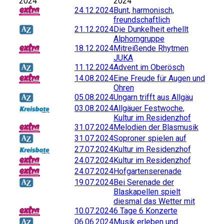
2024
2024
24.12.2024
Bunt, harmonisch,
freundschaftlich
21.12.2024
Die Dunkelheit erhellt
Alphorngruppe
18.12.2024
Mitreißende Rhytmen
JUKA
11.12.2024
Advent im Oberösch
14.08.2024
Eine Freude für Augen und
Ohren
05.08.2024
Ungarn trifft aus Allgäu
03.08.2024
Allgäuer Festwoche,
Kultur im Residenzhof
31.07.2024
Melodien der Blasmusik
31.07.2024
Soproner spielen auf
27.07.2024
Kultur im Residenzhof
24.07.2024
Kultur im Residenzhof
24.07.2024
Hofgartenserenade
19.07.2024
Bei Serenade der
Blaskapellen spielt
diesmal das Wetter mit
10.07.2024
6 Tage 6 Konzerte
06.06.2024
Musik erleben und