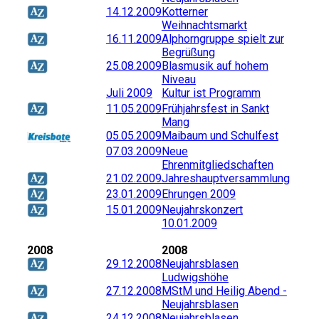
14.12.2009
Kotterner
Weihnachtsmarkt
16.11.2009
Alphorngruppe spielt zur
Begrüßung
25.08.2009
Blasmusik auf hohem
Niveau
Juli 2009
Kultur ist Programm
11.05.2009
Frühjahrsfest in Sankt
Mang
05.05.2009
Maibaum und Schulfest
07.03.2009
Neue
Ehrenmitgliedschaften
21.02.2009
Jahreshauptversammlung
23.01.2009
Ehrungen 2009
15.01.2009
Neujahrskonzert
10.01.2009
2008
2008
29.12.2008
Neujahrsblasen
Ludwigshöhe
27.12.2008
MStM und Heilig Abend -
Neujahrsblasen
24.12.2008
Neujahrsblasen,