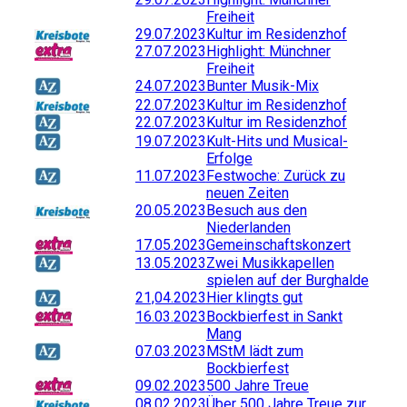
Freiheit
29.07.2023
Kultur im Residenzhof
27.07.2023
Highlight: Münchner
Freiheit
24.07.2023
Bunter Musik-Mix
22.07.2023
Kultur im Residenzhof
22.07.2023
Kultur im Residenzhof
19.07.2023
Kult-Hits und Musical-
Erfolge
11.07.2023
Festwoche: Zurück zu
neuen Zeiten
20.05.2023
Besuch aus den
Niederlanden
17.05.2023
Gemeinschaftskonzert
13.05.2023
Zwei Musikkapellen
spielen auf der Burghalde
21,04.2023
Hier klingts gut
16.03.2023
Bockbierfest in Sankt
Mang
07.03.2023
MStM lädt zum
Bockbierfest
09.02.2023
500 Jahre Treue
08.02.2023
Über 500 Jahre Treue zur