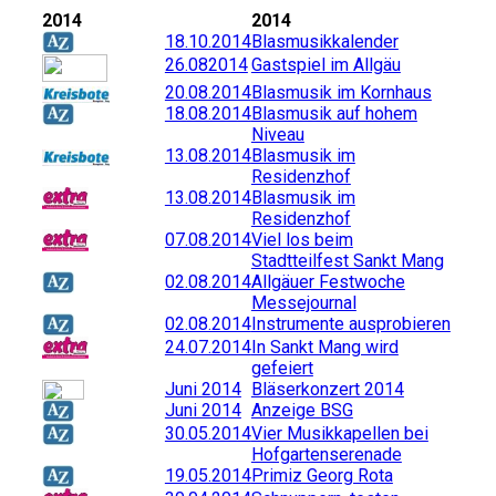
2014
2014
18.10.2014
Blasmusikkalender
26.082014
Gastspiel im Allgäu
20.08.2014
Blasmusik im Kornhaus
18.08.2014
Blasmusik auf hohem
Niveau
13.08.2014
Blasmusik im
Residenzhof
13.08.2014
Blasmusik im
Residenzhof
07.08.2014
Viel los beim
Stadtteilfest Sankt Mang
02.08.2014
Allgäuer Festwoche
Messejournal
02.08.2014
Instrumente ausprobieren
24.07.2014
In Sankt Mang wird
gefeiert
Juni 2014
Bläserkonzert 2014
Juni 2014
Anzeige BSG
30.05.2014
Vier Musikkapellen bei
Hofgartenserenade
19.05.2014
Primiz Georg Rota