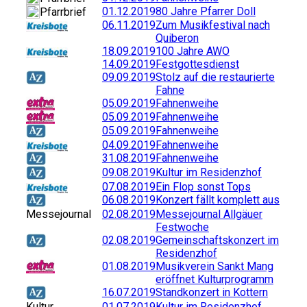
01.12.2019
80 Jahre Pfarrer Doll
Pfarrbrief
06.11.2019
Zum Musikfestival nach
Quiberon
18.09.2019
100 Jahre AWO
14.09.2019
Festgottesdienst
09.09.2019
Stolz auf die restaurierte
Fahne
05.09.2019
Fahnenweihe
05.09.2019
Fahnenweihe
05.09.2019
Fahnenweihe
04.09.2019
Fahnenweihe
31.08.2019
Fahnenweihe
09.08.2019
Kultur im Residenzhof
07.08.2019
Ein Flop sonst Tops
06.08.2019
Konzert fällt komplett aus
Messejournal
02.08.2019
Messejournal Allgäuer
Festwoche
02.08.2019
Gemeinschaftskonzert im
Residenzhof
01.08.2019
Musikverein Sankt Mang
eröffnet Kulturprogramm
16.07.2019
Standkonzert in Kottern
Kultur
01.07.2019
Kultur im Residenzhof