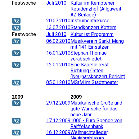
Festwoche
Juli 2010
Kultur im Kemptener
Residenzhof (Allgäweit
AZ Beilage)
20.07.2010
Instrumentalkurse
13.07.2010
Standkonzert Kottern
Festwoche
Juli 2010
Kultur ist Programm
06.02.2010
Musikverein Sankt Mang
mit 141 Einsätzen
16.01.2010
Stephan Thomae
verabschiedet
12.01.2010
Eine Kapelle reist
Richtung Osten
(Neujharskonzert Bericht)
05.01.2010
MStM im Stadttheater
2009
2009
29.12.2009
Musikalische Grüße und
gute Wünsche für das
neue Jahr
17.12.2009
1000.- Euro Spende von
Raiffeisenbank
16.12.2009
Weihnachtslieder,
Neujahrsblasen