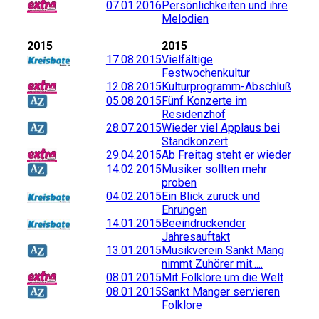
07.01.2016
Persönlichkeiten und ihre
Melodien
2015
2015
17.08.2015
Vielfältige
Festwochenkultur
12.08.2015
Kulturprogramm-Abschluß
05.08.2015
Fünf Konzerte im
Residenzhof
28.07.2015
Wieder viel Applaus bei
Standkonzert
29.04.2015
Ab Freitag steht er wieder
14.02.2015
Musiker sollten mehr
proben
04.02.2015
Ein Blick zurück und
Ehrungen
14.01.2015
Beeindruckender
Jahresauftakt
13.01.2015
Musikverein Sankt Mang
nimmt Zuhörer mit.....
08.01.2015
Mit Folklore um die Welt
08.01.2015
Sankt Manger servieren
Folklore