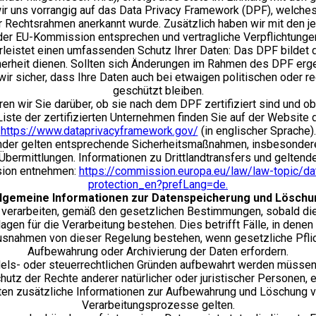
wir uns vorrangig auf das Data Privacy Framework (DPF), welc
Rechtsrahmen anerkannt wurde. Zusätzlich haben wir mit den je
er EU-Kommission entsprechen und vertragliche Verpflichtungen
eistet einen umfassenden Schutz Ihrer Daten: Das DPF bildet 
herheit dienen. Sollten sich Änderungen im Rahmen des DPF erge
n wir sicher, dass Ihre Daten auch bei etwaigen politischen oder
geschützt bleiben.
en wir Sie darüber, ob sie nach dem DPF zertifiziert sind und o
iste der zertifizierten Unternehmen finden Sie auf der Website
https://www.dataprivacyframework.gov/
(in englischer Sprache).
länder gelten entsprechende Sicherheitsmaßnahmen, insbesondere
e Übermittlungen. Informationen zu Drittlandtransfers und gel
sion entnehmen:
https://commission.europa.eu/law/law-topic/dat
protection_en?prefLang=de.
llgemeine Informationen zur Datenspeicherung und Löschu
 verarbeiten, gemäß den gesetzlichen Bestimmungen, sobald die
gen für die Verarbeitung bestehen. Dies betrifft Fälle, in denen
Ausnahmen von dieser Regelung bestehen, wenn gesetzliche Pfli
Aufbewahrung oder Archivierung der Daten erfordern.
els- oder steuerrechtlichen Gründen aufbewahrt werden müssen 
tz der Rechte anderer natürlicher oder juristischer Personen, 
en zusätzliche Informationen zur Aufbewahrung und Löschung vo
Verarbeitungsprozesse gelten.