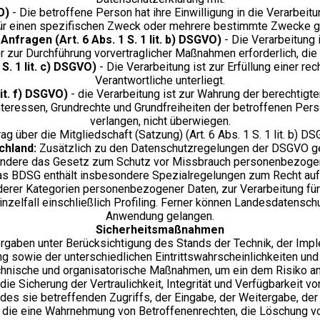
O)
- Die betroffene Person hat ihre Einwilligung in die Verarbe
ür einen spezifischen Zweck oder mehrere bestimmte Zwecke 
nfragen (Art. 6 Abs. 1 S. 1 lit. b) DSGVO)
- Die Verarbeitung i
er zur Durchführung vorvertraglicher Maßnahmen erforderlich, die
S. 1 lit. c) DSGVO)
- Die Verarbeitung ist zur Erfüllung einer rec
Verantwortliche unterliegt.
lit. f) DSGVO)
- die Verarbeitung ist zur Wahrung der berechtigt
Interessen, Grundrechte und Grundfreiheiten der betroffenen Pe
verlangen, nicht überwiegen.
rag über die Mitgliedschaft (Satzung) (Art. 6 Abs. 1 S. 1 lit. b) DS
chland:
Zusätzlich zu den Datenschutzregelungen der DSGVO ge
ondere das Gesetz zum Schutz vor Missbrauch personenbezogen
 BDSG enthält insbesondere Spezialregelungen zum Recht auf
derer Kategorien personenbezogener Daten, zur Verarbeitung fü
inzelfall einschließlich Profiling. Ferner können Landesdatensc
Anwendung gelangen.
Sicherheitsmaßnahmen
rgaben unter Berücksichtigung des Stands der Technik, der Imp
g sowie der unterschiedlichen Eintrittswahrscheinlichkeiten u
technische und organisatorische Maßnahmen, um ein dem Risiko 
 Sicherung der Vertraulichkeit, Integrität und Verfügbarkeit vo
es sie betreffenden Zugriffs, der Eingabe, der Weitergabe, der 
, die eine Wahrnehmung von Betroffenenrechten, die Löschung v