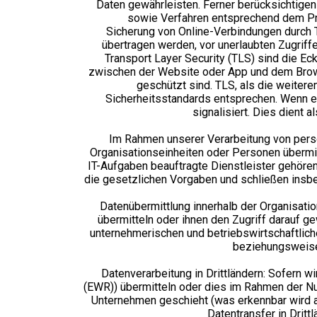
Daten gewährleisten. Ferner berücksichtige
sowie Verfahren entsprechend dem Pri
Sicherung von Online-Verbindungen durch 
übertragen werden, vor unerlaubten Zugrif
Transport Layer Security (TLS) sind die Ec
zwischen der Website oder App und dem Brows
geschützt sind. TLS, als die weiter
Sicherheitsstandards entsprechen. Wenn ei
signalisiert. Dies dient a
Im Rahmen unserer Verarbeitung von pers
Organisationseinheiten oder Personen übermi
IT-Aufgaben beauftragte Dienstleister gehören
die gesetzlichen Vorgaben und schließen insb
Datenübermittlung innerhalb der Organisati
übermitteln oder ihnen den Zugriff darauf g
unternehmerischen und betriebswirtschaftliche
beziehungsweise 
Datenverarbeitung in Drittländern: Sofern w
(EWR)) übermitteln oder dies im Rahmen der Nu
Unternehmen geschieht (was erkennbar wird a
Datentransfer in Dritt