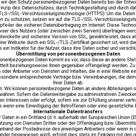
n wir den Schutz personenbezogener Daten bereits bei der Entw
nzip des Datenschutzes, durch Technikgestaltung und durch dat
TLS-/SSL-Verschlüsselungstechnologie (HTTPS): Um die Daten d
fen zu schützen, setzen wir auf die TLS-/SSL-Verschlüsselungst
kpfeiler der sicheren Datenübertragung im Internet. Diese Techno
er des Nutzers (oder zwischen zwei Servern) übertragen werd
entwickelte und sicherere Version von SSL, gewährleistet, dass 
ne Website durch ein SSL-/TLS-Zertifikat gesichert ist, wird d
ls ein Indikator für die Nutzer, dass ihre Daten sicher und versc
Übermittlung von personenbezogenen Daten
onenbezogenen Daten kommt es vor, dass diese an andere Stelle
ttelt beziehungsweise ihnen gegenüber offengelegt werden. Zu 
 oder Anbieter von Diensten und Inhalten, die in eine Website ei
esondere entsprechende Verträge bzw. Vereinbarungen, die dem 
Ihrer Daten ab.
on: Wir können personenbezogene Daten an andere Abteilungen od
ewähren. Sofern die Datenweitergabe zu administrativen Zwecken 
n Interessen oder erfolgt, sofern sie zur Erfüllung unserer vert
wenn eine Einwilligung der Betroffenen oder eine gesetzliche Er
Internationale Datentransfers
ir Daten in ein Drittland (d. h. außerhalb der Europäischen Union
tzung von Diensten Dritter oder der Offenlegung bzw. Übermittl
nhand der Postadresse des jeweiligen Anbieters oder wenn in d
länder hingewiesen wird), erfolgt dies stets im Einklang mit den